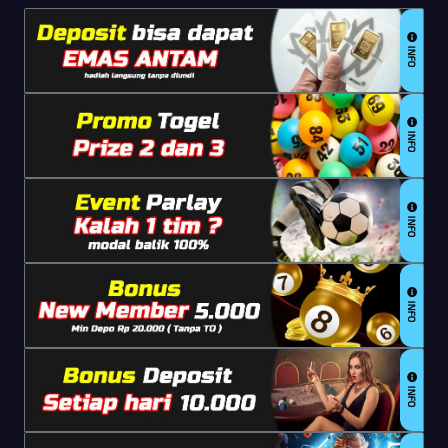
INFO
DEPOSIT DAPAT EMAS ANTAM
INFO
Maksimal : 2x Klaim / Bulan
2.000 Poin Berhadiah Emas Antam 1 Gram = 2x/Bulan
4.000 Poin Berhadiah Emas Antam 2 Gram = 2x/Bulan
Promo Bonus Prize 2 dan 3 ( untuk 4D dan 3D
6.000 Poin Berhadiah Emas Antam 3 Gram = 2x/Bulan
10.000 Poin Berhadiah Emas Antam 5 Gram = 2x/Bulan
INFO
)
20.000 Poin Berhadiah Emas Antam 10 Gram = 2x/Bulan
Syarat & Ketentuan :
Syarat & Ketentuan :
Prize 2 dan 3 dengan tebakan benar 4D dan 3D ( Berlaku
EVENT PARLAY KALAH 1 TIM
semua Pasaran kecuali Macau Lottery )
Deposit Rp 50.000 = 1 Poin, berlaku kelipatan dan
INFO
JUMLAH TIM
BONUS CASHBACK
Promo Prize 2 dan 3 Tidak Berlaku Kelipatan, Hadiah
akumulasi
Diambil Dari Prize Tertinggi
4 TIM - 5 TIM ( kalah 1 tim )
25%
HADIAH LANGSUNG tanpa DIUNDI
Minimal Bet untuk mengikuti promo prize 2 dan prize 3
6 TIM - 7 TIM ( kalah 1 tim )
50%
Poin terhitung dari history total Deposit selama Sebulan
sebesar Rp 2.000
Poin dapat diklaim kapan saja selama event berlangsung
Bonus New Member Rp 5.000
8 TIM - KEATAS ( kalah 1 tim )
100%
Poin akan di reset menjadi 0 di setiap akhir bulan
INFO
Syarat & Ketentuan :
Jika dalam 1 bulan poin tidak digunakan maka akan di
Syarat & Ketentuan :
Hadiah Prize 2
1. Minimal Deposit Rp 20.000 ( Bonus Rp 5.000 tanpa TO )
anggap hangus
1. Promo ini hanya berlaku di permainan SPORTSBOOK ( BOLA )
2. Bonus ini tidak berlaku untuk HUNTER BONUS ( Bonus akan
Konfirmasi ke Livechat dan WA untuk menukar Poin
4D : 100.000
2. Minimal 4 Tim
ditarik kembali )