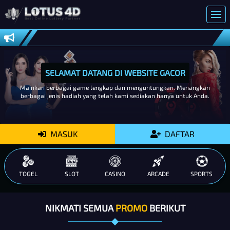
SELAMAT DATANG DI WEBSITE GACOR
Mainkan berbagai game lengkap dan menguntungkan. Menangkan
berbagai jenis hadiah yang telah kami sediakan hanya untuk Anda.
MASUK
DAFTAR
TOGEL
SLOT
CASINO
ARCADE
SPORTS
NIKMATI SEMUA
PROMO
BERIKUT