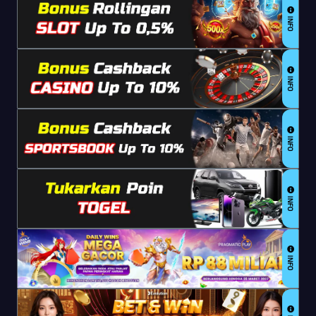
Biaya ongkos pengiriman di tanggung sepenuhnya oleh
3D : 30.000
3. Harus WIN FULL semua dengan pasaran HANDICAP ( FT )
Bonus Deposit Harian Rp 10.000
pihak penerima
- OVER/UNDER ( FT ) - 1X2 ( FT ) dan tidak berlaku BOLA JALAN
INFO
Hadiah Prize 3
Syarat & Ketentuan :
Dilarang keras untuk pemain hunter Bonus ataupun
4. Minimal bet untuk mengikuti promo ini adalah Rp. 20.000
1. Bonus otomatis masuk ke akun id masing - masing dalam 1 hari
pemain safety bet
5. Odds tidak boleh dibawah 1.775
4D : 50.000
Selamat bermain dan Salam JP
sekali.
Seluruh Keputusan Yang Diberikan
LOTUS4D
Tidak Dapat
6. Setiap member hanya boleh klaim 1x dalam sehari dan reset
3D : 10.000
2. Bonus Deposit Harian Rp 10.000 dengan melakukan minimal
Di Ganggu Gugat.
setiap Pukul 14.00 WIB
Bonus Rollingan SLOT dan ARCADE Up To
deposit Rp 100.000.
7. Dilarang melakukan SAFETY BET ( bet kanan/kiri ) ataupun
INFO
3. Bonus ini tidak berlaku untuk HUNTER BONUS ( Bonus akan
kesamaan IP address. Jika kedapatan maka user id akan dilock
0.5%
ditarik kembali ).
permanen
PROMO ROLLINGAN SLOT dan ARCADE
8. Bonus di KLAIM secara manual melalui LIVECHAT atau
Selamat bermain dan Salam JP
Selamat bermain dan Salam JP
Syarat Dan Ketentuan :
WHATSAPP
Bonus Cashback Casino Up To 10%
9. Jika terjadi pelanggaran maupun kecurangan keputusan Pihak
Member Wajib mencapai Limit per Level Rollingan untuk
Management LOTUS4D adalah mutlak dan tidak dapat diganggu
INFO
PROMO CASHBACK Casino
setiap Game.
Selamat bermain dan Salam JP
gugat.
Syarat Dan Ketentuan :
Promo Rollingan dihitung dari hari Selasa sebelumnya
sampai hari Senin sesudahnya ( untuk setiap minggu )
Member Wajib mencapai Limit per Level Cashback untuk
Promo Rollingan akan dibagikan setiap pada hari Selasa (
Bonus Cashback Sportsbook Up To 10%
setiap Game.
sekitar pukul 14.00 wib )
Selamat bermain dan Salam JP
Promo Cashback dihitung dari hari Selasa sebelumnya
INFO
Minimal mencapai TO Rp 1.000.000 & Maksimal TO Rp
PROMO CASHBACK SPORTSBOOK
sampai hari Senin sesudahnya ( untuk setiap minggu )
10.000.000.000
Syarat Dan Ketentuan :
Promo Cashback akan dibagikan setiap pada hari Selasa (
Semakin besar TO yang dicapai maka Bonus Rollingan juga
sekitar pukul 14.00 wib )
Member Wajib mencapai Limit per Level Cashback untuk
semakin besar
Pindahkan Saldo Cashback anda ke akun Saldo togel
Redeem Poin Togel
setiap Game.
Pindahkan Saldo Rollingan anda ke Akun Saldo togel
dengan mengklik tombol "
CLAIM
"
Promo Cashback dihitung dari hari Selasa sebelumnya
dengan mengklik tombol "
CLAIM
"
INFO
Syarat dan ketentuan:
sampai hari Senin sesudahnya ( untuk setiap minggu )
DETAIL LIMIT PER LEVEL GAMES
1. Wajib mendaftarkan dan mempunyai User ID.
Atas Perhatian Dan Kerjasamanya Kami Ucapkan Terima Kasih.
Promo Cashback akan dibagikan setiap pada hari Selasa (
Minimal Kekalahan
Level
2. Semakin Banyak Betting yang anda lakukan, semakin banyak
Salam Jackpot
sekitar pukul 14.00 wib )
point yang anda kumpulkan.
500.000 - 9.999.999
1
Pindahkan Saldo Cashback anda ke akun Saldo togel
SLOT DAILY WINS MEGA GACOR
3. Point yang terkumpul tidak dapat di hibahkan atau di
dengan mengklik tombol "
CLAIM
"
10.000.000 - 49.999.999
2